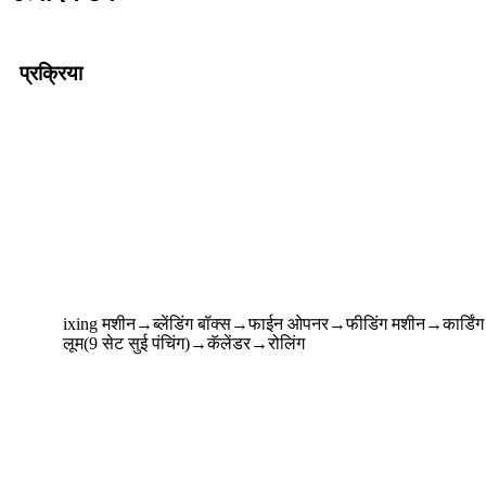
प्रक्रिया
ixing मशीन→ब्लेंडिंग बॉक्स→फाईन ओपनर→फीडिंग मशीन→कार्डि
लूम(9 सेट सुई पंचिंग)→कॅलेंडर→रोलिंग