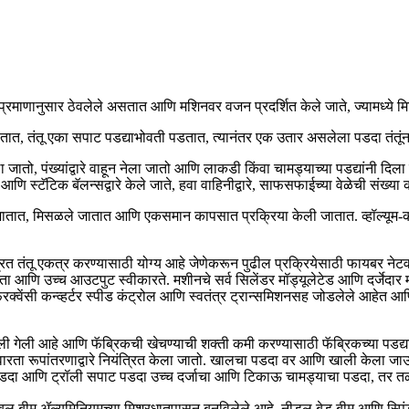
प्रमाणानुसार ठेवलेले असतात आणि मशिनवर वजन प्रदर्शित केले जाते, ज्यामध्ये 
 जातात, तंतू एका सपाट पडद्याभोवती पडतात, त्यानंतर एक उतार असलेला पडदा तंतू
, पंख्यांद्वारे वाहून नेला जातो आणि लाकडी किंवा चामड्याच्या पडद्यांनी दिला ज
णि स्टॅटिक बॅलन्सद्वारे केले जाते, हवा वाहिनीद्वारे, साफसफाईच्या वेळेची संख्या
ातात, मिसळले जातात आणि एकसमान कापसात प्रक्रिया केली जातात. व्हॉल्यूम-
त तंतू एकत्र करण्यासाठी योग्य आहे जेणेकरून पुढील प्रक्रियेसाठी फायबर नेटव
ग क्षमता आणि उच्च आउटपुट स्वीकारते. मशीनचे सर्व सिलेंडर मॉड्यूलेटेड आणि दर्
िक्वेंसी कन्व्हर्टर स्पीड कंट्रोल आणि स्वतंत्र ट्रान्समिशनसह जोडलेले आहेत आणि
गेली आहे आणि फॅब्रिकची खेचण्याची शक्ती कमी करण्यासाठी फॅब्रिकच्या पडद्या
ारता रूपांतरणाद्वारे नियंत्रित केला जातो. खालचा पडदा वर आणि खाली केला ज
 पडदा आणि ट्रॉली सपाट पडदा उच्च दर्जाचा आणि टिकाऊ चामड्याचा पडदा, तर
ीम ॲल्युमिनियमच्या मिश्रधातूपासून बनविलेले आहे, नीडल बेड बीम आणि स्पिंडल