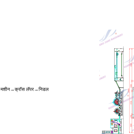
ंग मशीन→क्रॉस लॅपर→निडल