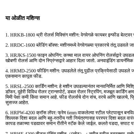
या ओळीत मशिन्स
1. HRKB-1800 थ्री रोलर्स मिक्सिंग मशीन: वेगवेगळे फायबर इन्फीड बेल्टवर 
2. HRDC-1600 ब्लेंडिंग बॉक्स: मशीनमध्ये वेगवेगळ्या प्रकारचे तंतू उडवले
3. HRJKS-1500 फाइन ओपनिंग: कच्चा माल वायर ओपनिंग रोलर्सद्वारे उघडला जातो
खोबणी रोलर्स आणि दोन स्प्रिंग्सद्वारे आहार दिला जातो. अनवाइंडिंग डायनॅमिक आ
4. HRMD-2500 फीडिंग मशीन: उघडलेले तंतू पुढील प्रक्रियेसाठी उघडले ज
एकसमान कापूस फीड.
5. HRSL-2500 कार्डिंग मशीन: हे मशीन उघडल्यानंतर मानवनिर्मित आणि मिश्रि
डॉफर, दुहेरी विविध रोलर ट्रान्सपोर्ट, डबल रोलर स्ट्रिपिंग, मजबूत कार्डिं
मिमी पेक्षा कमी किंवा समान आहे. फीड रोलर्सचे दोन संच, वरचे आणि खालचे, फ्र
सुसज्ज आहेत.
6. HRPW-4200 क्रॉस लॅपर: फ्रेम 6mm वाकलेल्या स्टील प्लेटपासून बनविली 
शिल्लक दिशा बदल आणि बहु-स्तरीय गती नियंत्रणासह परस्पर दिशा बदल वारंव
कापड तळाच्या पडद्यावर समान रीतीने स्टॅक केले जाईल. कलते पडदा, सपाट
7. HRHF-4200 नीडल पंचिंग मशीन（9सेट）：नवीन स्टील स्ट्रक्चर, मूव्हेबल ब