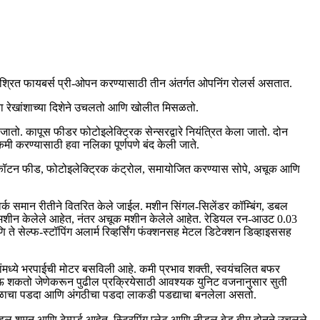
मिश्रित फायबर्स प्री-ओपन करण्यासाठी तीन अंतर्गत ओपनिंग रोलर्स असतात.
ंना रेखांशाच्या दिशेने उचलतो आणि खोलीत मिसळतो.
ातो. कापूस फीडर फोटोइलेक्ट्रिक सेन्सरद्वारे नियंत्रित केला जातो. दोन
 कमी करण्यासाठी हवा नलिका पूर्णपणे बंद केली जाते.
कॉटन फीड, फोटोइलेक्ट्रिक कंट्रोल, समायोजित करण्यास सोपे, अचूक आणि
र्क समान रीतीने वितरित केले जाईल. मशीन सिंगल-सिलेंडर कॉम्बिंग, डबल
जेदार मशीन केलेले आहेत, नंतर अचूक मशीन केलेले आहेत. रेडियल रन-आउट 0.03
 ते सेल्फ-स्टॉपिंग अलार्म रिव्हर्सिंग फंक्शनसह मेटल डिटेक्शन डिव्हाइससह
ंमध्ये भरपाईची मोटर बसविली आहे. कमी प्रभाव शक्ती, स्वयंचलित बफर
ाऊ शकतो जेणेकरून पुढील प्रक्रियेसाठी आवश्यक युनिट वजनानुसार सुती
 तळाचा पडदा आणि अंगठीचा पडदा लाकडी पडद्याचा बनलेला असतो.
 शमन आणि टेम्पर्ड आहेत, स्ट्रिपिंग प्लेट आणि नीडल बेड बीम दोनने उचलले